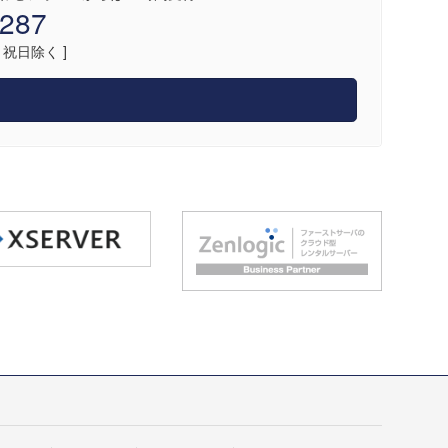
4287
日・祝日除く ]
せ