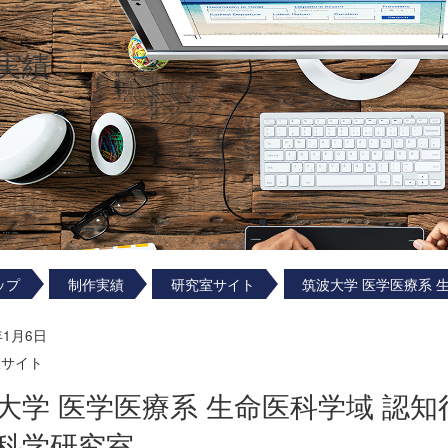
実績
ップ
制作実績
研究室サイト
筑波大学 医学医療系 
年1月6日
室サイト
大学 医学医療系 生命医科学域 認知
科学研究室